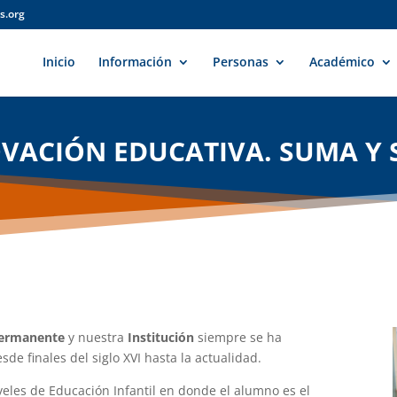
s.org
Inicio
Información
Personas
Académico
VACIÓN EDUCATIVA. SUMA Y 
permanente
y nuestra
Institución
siempre se ha
sde finales del siglo XVI hasta la actualidad.
veles de Educación Infantil en donde el alumno es el