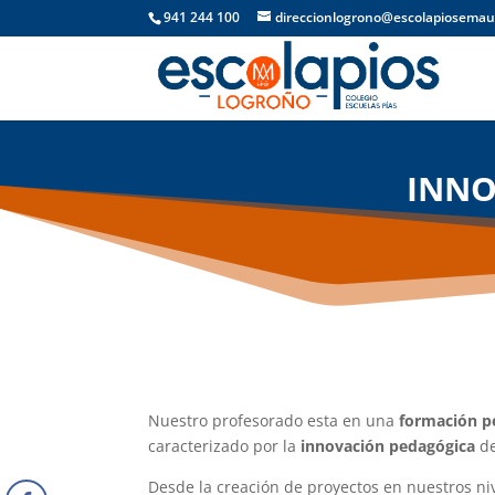
941 244 100
direccionlogrono@escolapiosemau
INNO
Nuestro profesorado esta en una
formación 
caracterizado por la
innovación pedagógica
de
Desde la creación de proyectos en nuestros ni