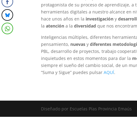
protagonista de su proceso de aprendizaje, a t
herramientas digitales a nuestro alcance en n
hace unos años en la
investigación
y
desarrol
la
atención
a la
diversidad
que nos encontramo
Inteligencias múltiples, diferentes herramient
pensamiento,
nuevas
y
diferentes metodolog
PBL, desarrollo de proyectos, trabajo coopera
inquietudes en estos momentos para dar la
me
siempre el sueño del cambio social, de un mu
“Suma y Sigue” puedes pulsar
AQUÍ
.
Diseñado por Escuelas Pías Provincia Emaús