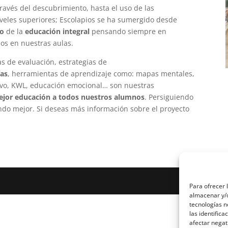
ravés del descubrimiento, hasta el uso de las
iveles superiores; Escolapios se ha sumergido desde
lo
de la
educación integral
pensando siempre en
s en nuestras aulas.
as de evaluación, estrategias de
ías
, herramientas de aprendizaje como: mapas mentales,
tivo, KWL, educación emocional… son nuestras
jor educación a todos nuestros alumnos
. Persiguiendo
ndo mejor. Si deseas más información sobre el proyecto
Para ofrecer 
almacenar y/o
tecnologías 
las identifica
afectar negat