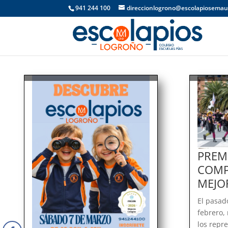
941 244 100
direccionlogrono@escolapiosemau
PREM
COMP
MEJO
El pasad
febrero,
los repr