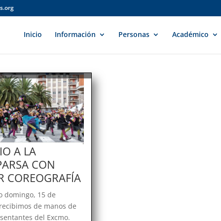
s.org
Inicio
Información
Personas
Académico
IO A LA
ARSA CON
R COREOGRAFÍA
o domingo, 15 de
 recibimos de manos de
esentantes del Excmo.