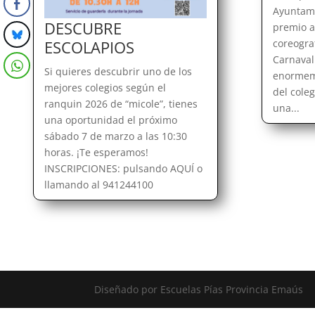
Ayuntami
DESCUBRE
premio a
coreograf
ESCOLAPIOS
Carnaval
Si quieres descubrir uno de los
enormeme
mejores colegios según el
del coleg
ranquin 2026 de “micole”, tienes
una...
una oportunidad el próximo
sábado 7 de marzo a las 10:30
horas. ¡Te esperamos!
INSCRIPCIONES: pulsando AQUÍ o
llamando al 941244100
Diseñado por Escuelas Pías Provincia Emaús