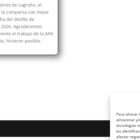
ento de Logroño, el
 la comparsa con mejor
ía del desfile de
 2026. Agradecemos
nte el trabajo de la APA
io, hicieron posible,
Para ofrecer 
almacenar y/o
tecnologías 
las identifica
afectar negat