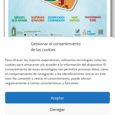
Campaña Solidaria Itaka Escolapios
Gestionar el consentimiento
2024
de las cookies
En algún lugar del mundo necesitan un comedor escolar
Para ofrecer las mejores experiencias, utilizamos tecnologías como las
porque, para poder aprender, el cerebro y el alma
cookies para almacenar y/o acceder a la información del dispositivo. El
deben de estar alimentados. En algún lugar del mundo
consentimiento de estas tecnologías nos permitirá procesar datos como
necesitan un internado rural porque el colegio más
el comportamiento de navegación o las identificaciones únicas en este
próximo está demasiado lejos y solo pueden ir andando.
sitio. No consentir o retirar el consentimiento, puede afectar
negativamente a ciertas características y funciones.
En...
Aceptar
« ENTRADAS MÁS ANTIGUAS
Denegar