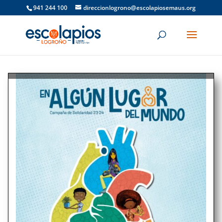
941 244 100
direccionlogrono@escolapiosemaus.org