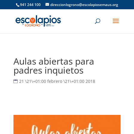
941 244 100
direccionlogrono@escolapiosemaus.org
Aulas abiertas para
padres inquietos
21 \21\+01:00 febrero \21\+01:00 2018