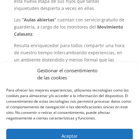
esta nueva etapa de sus hijos que tantas
inquietudes despierta a veces en ellas.
Las
“Aulas abiertas”
cuentan con servicio gratuito de
guardería, a cargo de los monitores del
Movimiento
Calasanz
.
Resulta enriquecedor para todos compartir una hora
de nuestro tiempo intercambiando experiencias, en
un ambiente distendido y menos formal que las
tradicionales escuelas de familias. Para los docentes
Gestionar el consentimiento
representa una oportunidad para mostrar nuestra
de las cookies
forma de trabajar y resolver dudas. Para los papás y
mamás que acuden, una oportunidad para
Para ofrecer las mejores experiencias, utilizamos tecnologías como las
descubrir actividades prácticas con las que ayudar a
cookies para almacenar y/o acceder a la información del dispositivo. El
consentimiento de estas tecnologías nos permitirá procesar datos como
sus hijos e hijas, en el desarrollo de sus
el comportamiento de navegación o las identificaciones únicas en este
capacidades.
sitio. No consentir o retirar el consentimiento, puede afectar
negativamente a ciertas características y funciones.
Aceptar