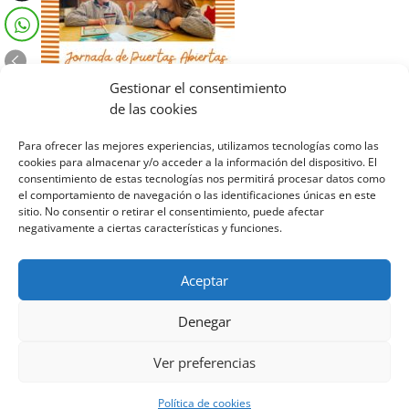
Gestionar el consentimiento
de las cookies
Para ofrecer las mejores experiencias, utilizamos tecnologías como las
cookies para almacenar y/o acceder a la información del dispositivo. El
consentimiento de estas tecnologías nos permitirá procesar datos como
el comportamiento de navegación o las identificaciones únicas en este
sitio. No consentir o retirar el consentimiento, puede afectar
JORNADA PUERTAS ABIERTAS PRIMARIA
negativamente a ciertas características y funciones.
7 ABRIL
16:00 h (PRESENCIAL)
INSCRIPCIÓN:
https://forms.office.com/r/q8V5Jp5cUN
Aceptar
Denegar
Ver preferencias
Diseñado por Escuelas Pías Provincia Emaús
Política de cookies
Aviso Legal
-
Política de privacidad
-
Política de cookies