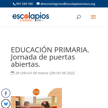
941 244 100
direccionlogrono@escolapiosemaus.org
EDUCACIÓN PRIMARIA.
Jornada de puertas
abiertas.
29 \29\+01:00 marzo \29\+01:00 2022