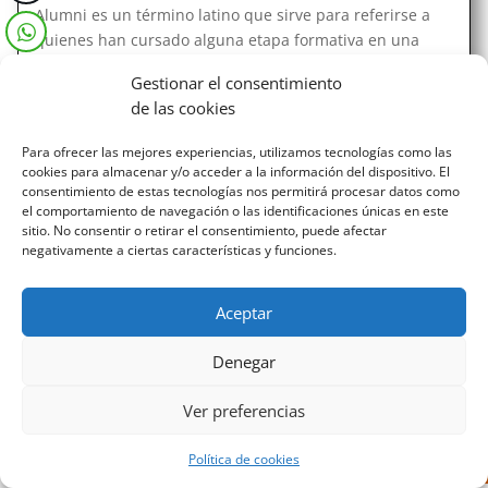
Alumni es un término latino que sirve para referirse a
quienes han cursado alguna etapa formativa en una
escuela o universidad. Queremos también apropiarnos
Gestionar el consentimiento
de esta palabra para referirnos así a todas las personas
de las cookies
que han participado y se han formado en nuestro...
Para ofrecer las mejores experiencias, utilizamos tecnologías como las
cookies para almacenar y/o acceder a la información del dispositivo. El
consentimiento de estas tecnologías nos permitirá procesar datos como
el comportamiento de navegación o las identificaciones únicas en este
sitio. No consentir o retirar el consentimiento, puede afectar
negativamente a ciertas características y funciones.
Diseñado por Escuelas Pías Provincia Emaús
Aceptar
Denegar
Ver preferencias
Política de cookies
Aviso Legal
-
Política de privacidad
-
Política de cookies