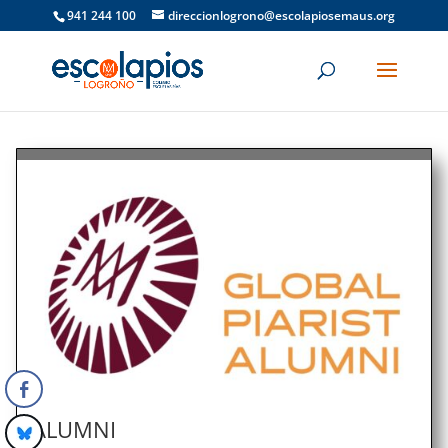
941 244 100
direccionlogrono@escolapiosemaus.org
ALUMNI