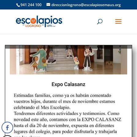
941 244 100
direccionlogrono@escolapiosemaus.org