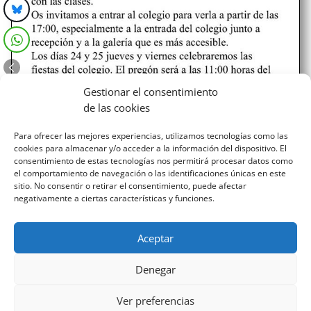
Gestionar el consentimiento
de las cookies
Mes escolapio
Para ofrecer las mejores experiencias, utilizamos tecnologías como las
Estimadas familias, como ya os habrán comentado
cookies para almacenar y/o acceder a la información del dispositivo. El
vuestros hijos, durante el mes de noviembre estamos
consentimiento de estas tecnologías nos permitirá procesar datos como
celebrando el Mes Escolapio. Tendremos diferentes
el comportamiento de navegación o las identificaciones únicas en este
actividades y testimonios. Como novedad este año,
sitio. No consentir o retirar el consentimiento, puede afectar
negativamente a ciertas características y funciones.
contamos con la EXPO CALASANZ hasta el día 20 de
noviembre, expuesta...
Aceptar
Denegar
Ver preferencias