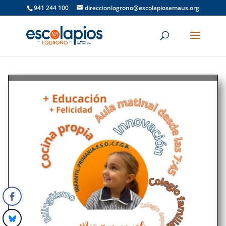
941 244 100
direccionlogrono@escolapiosemaus.org