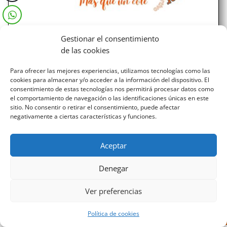
Gestionar el consentimiento
Nuevas matriculaciones. Guía de
de las cookies
inscripción. Curso 24/25.
Para ofrecer las mejores experiencias, utilizamos tecnologías como las
...
cookies para almacenar y/o acceder a la información del dispositivo. El
consentimiento de estas tecnologías nos permitirá procesar datos como
el comportamiento de navegación o las identificaciones únicas en este
sitio. No consentir o retirar el consentimiento, puede afectar
negativamente a ciertas características y funciones.
Aceptar
Diseñado por Escuelas Pías Provincia Emaús
Denegar
Ver preferencias
Política de cookies
Aviso Legal
-
Política de privacidad
-
Política de cookies