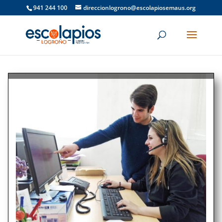
941 244 100
direccionlogrono@escolapiosemaus.org