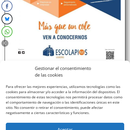
Gestionar el consentimiento
Formación Profesional Básica en
de las cookies
Servicios Administrativos.
Para ofrecer las mejores experiencias, utilizamos tecnologías como las
Una breve visión de nuestra misión en esta etapa
cookies para almacenar y/o acceder a la información del dispositivo. El
educativa. Persona a persona, marcando la diferencia.
consentimiento de estas tecnologías nos permitirá procesar datos como
Trabajo individualizado y personalizado. Proyectos de
el comportamiento de navegación o las identificaciones únicas en este
aprendizaje y servicio, prácticas en empresas, educación
sitio. No consentir o retirar el consentimiento, puede afectar
negativamente a ciertas características y funciones.
emocional. Oportunidad de acceso al mundo laboral,
de...
Aceptar