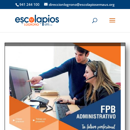
941 244 100
direccionlogrono@escolapiosemaus.org