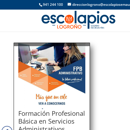
941 244 100
direccionlogrono@escolapiosemau
Formación Profesional
Básica en Servicios
Administrativos.