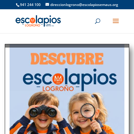
941 244 100
direccionlogrono@escolapiosemaus.org