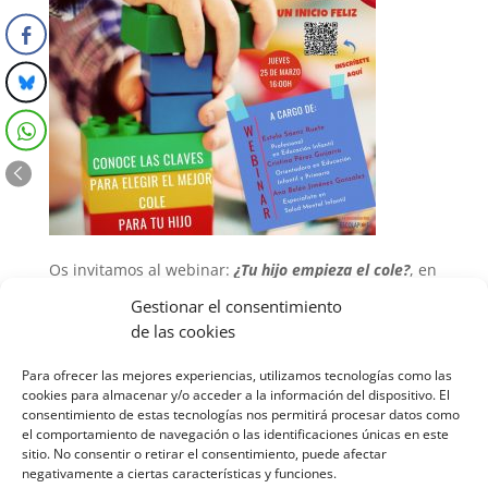
Os invitamos al webinar:
¿Tu hijo empieza el cole?
, en
donde os enseñaremos las pautas para elegir el
Gestionar el consentimiento
colegio más adecuado para vuestros hijos/as y cómo
de las cookies
ayudar a que su inicio sea feliz, siguiendo su ritmo
evolutivo y de aprendizaje.
Para ofrecer las mejores experiencias, utilizamos tecnologías como las
cookies para almacenar y/o acceder a la información del dispositivo. El
LO PUEDE VISUALIZAR EN:
PINCHA AQUÍ
.
consentimiento de estas tecnologías nos permitirá procesar datos como
el comportamiento de navegación o las identificaciones únicas en este
sitio. No consentir o retirar el consentimiento, puede afectar
negativamente a ciertas características y funciones.